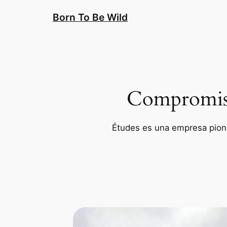
Saltar
Born To Be Wild
al
contenido
Compromiso 
Études es una empresa pioner